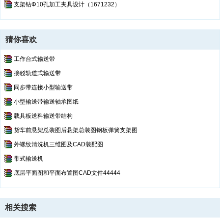
支架钻Φ10孔加工夹具设计（1671232）
4.
热处理：
φ50
mm×770m
m
采用调质表面渗氮热处理
，
渗氮层深
度
0.2~0.3mm,表面硬度62~65HRC，提高零件的机械加工性能，
这样
使活塞杆既有一定的韧性，又具有较好的耐磨性。
猜你喜欢
工作台式输送带
接驳轨道式输送带
同步带连接小型输送带
小型输送带输送轴承图纸
载具板送料输送带结构
货车前悬架总装图后悬架总装图钢板弹簧支架图
第3页
/ 共计24页，预览前20页
外螺纹清洗机三维图及CAD装配图
带式输送机
底层平面图和平面布置图CAD文件44444
相关搜索