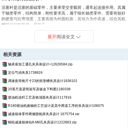
量具图.dwg--点击预览
第1页
/ 共计24页，预览前20页
零件图
活塞杆是
活塞的基础
零件，
主要承受交变载荷，
通常起连接作用。其属
零件图.dwg--点击预览
于轴类零件，结构简单，刚性要求高，属于细长轴类零件。需要有较好
的硬度与抗弯强度，主要表面为外圆柱面，其动力为中高速，综合其机
零件毛坯合图
械特征结构简单，易加工。
毛坯.dwg--点击预览
毕业设计首页.doc--点击预览
1.2零件图纸分析：
展开
阅读全文
由零件图可知，该零件形状结构简单，易加工。外形尺寸不大，可以采
用锻造毛坯。由于该零件的两端有螺纹与外界配合，且其
1：20圆锥面
接触面积不小于80%。加工时1：20锥面与φ50面的同轴度要求为
相关资源
φ0.002mm。1：20锥面又与φ50面有跳动要求。
轴承座加工通孔夹具体设计=12626584.zip
1.3主要技术条件：
定位气动夹具1738824
1．
尺寸精度：由于
φ50h7轴其精度要求为IT7级，表面粗糙度为Ra0.4,
调速套筒铣尺寸23的矩形槽夹具设计1836101
加工时一般精车就可以达到要求；
20英尺直梁骨架车及钣金下料图1180338
2.
位置精度：
M39x2-6g和锥面1：20均与外圆φ50h7有同轴度要求，由
于零件长度尺寸大，因此两项要求都采用两顶尖装夹方式，加工难度较
柴油机连杆工艺及铣顶面夹具设计117916
大。锥面1：20相对φ50h7有圆跳动要求，加工时难达到要求。
第2页
/ 共计24页，预览前20页
R180柴油机曲轴的工艺设计及其中两道工序的夹具设计106075
3．
表面粗糙度：主轴
φ50h7表面粗糙度Ra=0.4um，加工难度较高，
减速箱体零件两侧面铣床夹具设计 1675754.rar
采用精加工之后需要再进行磨削加工，锥面1：20表面粗糙度为
Ra0.8，加工时不易保证也需要用磨削加工。其余表面表面粗糙度为
蜗轮减速箱体钻8-M6孔夹具设计1222863.zip
Ra3.2，可以用磨削来保证。