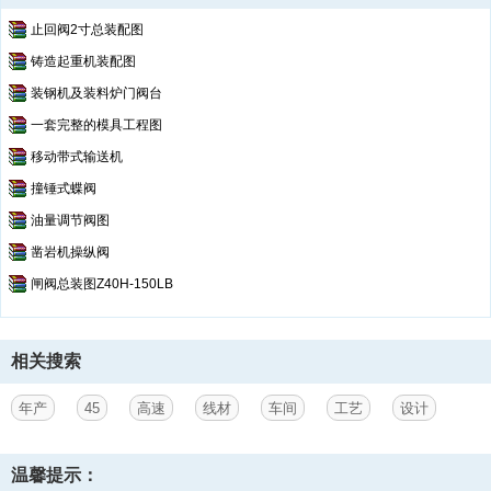
止回阀2寸总装配图
铸造起重机装配图
装钢机及装料炉门阀台
一套完整的模具工程图
移动带式输送机
撞锤式蝶阀
油量调节阀图
凿岩机操纵阀
闸阀总装图Z40H-150LB
相关搜索
年产
45
高速
线材
车间
工艺
设计
温馨提示：