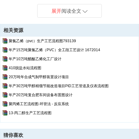
力线轧机平立交替布置，后四架采用悬臂式轧机，这样可以安装高硬度
耐磨碳化钨辊环，延长孔型形状。精轧机组采用8＋4方案，前8架超重
展开
阅读全文
V型悬臂无扭成组传动轧机，出口安装4架减定径机；轧制速度高并且尺
寸精确稳定。全线实现了无扭轧制，尽可能减少事故隐患。设计内容包
括建厂经济依据、原料选择、出口速度选择、道次选择、轧机选择、孔
相关资源
型系统设计、速度计算、温降计算、力能计算、轧辊校核、辅助设备选
择等。
聚氯乙烯（pvc）生产工艺流程图793139
年产15万吨聚氯乙烯（PVC）全工段工艺设计 1672014
年产10万吨醋酸乙烯化工厂设计
410脱盐水站流程图
20万吨年合成气制甲醇装置设计项目
年产30万吨甲醇精馏节能改造项目PID工艺管道及仪表流程图
年产20万吨复合肥车间设备布置图设计
聚丙烯工艺流程图-环管法 - 反应系统
13-丙二醇生产工艺流程图
猜你喜欢