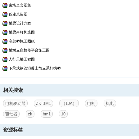
索塔全套图集
鞍座总装图
桥梁设计方案
桥梁吊杆构造图
高架桥施工图纸
桥墩支座检修平台施工图
人行天桥工程图
下承式钢管混凝土简支系杆拱桥
相关搜索
电机驱动器
ZK-BM1
（10A）
电机
机电
驱动器
zk
bm1
10
资源标签