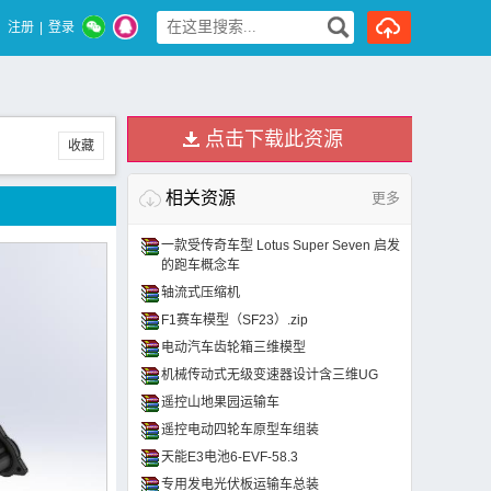
注册
|
登录
点击下载此资源
收藏
相关资源
更多
一款受传奇车型 Lotus Super Seven 启发
的跑车概念车
轴流式压缩机
F1赛车模型（SF23）.zip
电动汽车齿轮箱三维模型
机械传动式无级变速器设计含三维UG
遥控山地果园运输车
遥控电动四轮车原型车组装
天能E3电池6-EVF-58.3
专用发电光伏板运输车总装