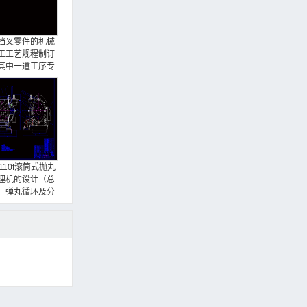
档叉零件的机械
工工艺规程制订
其中一道工序专
用夹具的设计
110f滚筒式抛丸
理机的设计（总
、弹丸循环及分
装置、集尘器设
计）