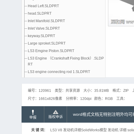
Head Left.SLDPRT
head.SLDPRT
Inlet Manifold.SLDPRT
Inlet Valve.SLDPRT
keyway.SLDPRT
Large sproket.SLDPRT
LS3 Emgine Piston.SLDPRT
LS3 Engine （Crankshaft Fixing Block）.SLDP
RT
LS3 engine connecting rod 1.SLDPRT
LS3 Engine Connecting Rod 2.SLDPRT
LS3 Engine Crank shaft.SLDPRT
编号：
120961
类型：
共享资源
大小：
35.81MB
格式：
ZIP
Oil Chamber.SLDPRT
尺寸：
1661x826像素
分辨率：
120dpi
颜色：
RGB
工具：
Outlet 2.SLDPRT
Outlet Valve.SLDPRT
word格式文档无特别注明外均
Outlet.SLDPRT
版权申诉
举报
Push Rod.SLDPRT
关 键 词：
LS3 V8 发动机详细SolidWorks模型 发动机 详细 soli
Right Cover.SLDPRT