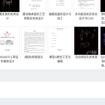
锤支架的夹具设
摆动轴承座的工艺
端面齿盘的设计与
多功能齿轮实验台
换
计
规程及夹具设计
加工
设计与CAD
加
及
D9160TCL轿运
(模具)软管接头
模型A数控工艺与
活动块钻孔的夹具
Q3
车箱体设计
编程
清
装
离