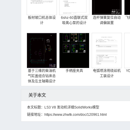
板材坡口机总体设
6shz-60直联式双
连杆弹簧复位自动
飞
计
吸离心泵的设计
调偏装置
基于三维的柴油机
手柄座夹具
电弧喷涂用绕丝机
Y
气缸盖组合钻床总
工装设计
体及左主轴箱设计
关于本文
本文标题：LS3 V8 发动机详细SolidWorks模型
链接地址：
https://www.zhwtk.com/doc/120961.html
120X120mm圆柱
双辊驱动五辊冷轧
单筒冷却机传动装
体毛坯孔加工钻床
机的设计
置设计