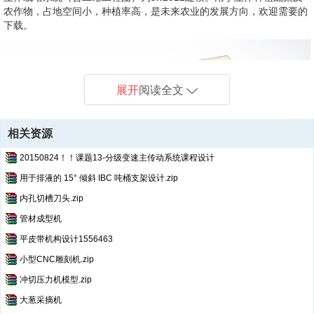
农作物，占地空间小，种植率高，是未来农业的发展方向，欢迎需要的
外套.SLDPRT
下载。
底板.SLDPRT
弹簧.SLDPRT
微信截图_20240703000306.png--点击预览
微信截图_20240703000338.png--点击预览
微信截图_20240703000407.png--点击预览
展开
阅读全文
微信截图_20240703000430.png--点击预览
微信截图_20240703000504.png--点击预览
微信截图_20240703000537.png--点击预览
相关资源
微信截图_20240703000618.png--点击预览
20150824！！课题13-分级变速主传动系统课程设计
微信截图_20240703000645.png--点击预览
微信截图_20240703000718.png--点击预览
用于排液的 15° 倾斜 IBC 吨桶支架设计.zip
微信截图_20240703000834.png--点击预览
内孔切槽刀头.zip
总装.DWG--点击预览
管材成型机
总装.pdf--点击预览
总装.SLDASM
平皮带机构设计1556463
总装.SLDDRW
小型CNC雕刻机.zip
控制系统.SLDASM
冲切压力机模型.zip
支架1.DWG--点击预览
支架1.pdf--点击预览
大葱采摘机
支架1.SLDDRW