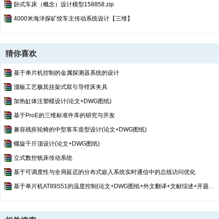
卧式车床（概念）设计模型158858.zip
支架1.SLDPRT
支架2.SLDPRT
4000米海洋探矿绞车主传动系统设计【三维】
支架3.SLDPRT
斜盘.SLDPRT
柱塞.SLDPRT
猜你喜欢
栽培床.SLDPRT
栽培床1.SLDPRT
基于单片机控制的金属探测器系统的设计
栽培床2.SLDPRT
溜板工艺极其挂架式双引导镗床夹具
栽培床3.SLDPRT
加热缸体注塑模设计(论文+DWG图纸)
水嘴.SLDPRT
水嘴2.SLDPRT
基于ProE的三维标准件库的研究与开发
水培床支撑板.SLDPRT
兼容残疾轮椅的中型客车造型设计(论文+DWG图纸)
水培床盖板.SLDPRT
螺旋千斤顶设计(论文+DWG图纸)
水泵.SLDASM
立式数控铣床传动系统
水管23.SLDPRT
水管弯头.SLDPRT
基于可调度性与全局延迟的分布式嵌入系统实时通信中的总线访问优化
泵.DWG--点击预览
基于单片机AT89S51的温度控制(论文+DWG图纸+外文翻译+文献综述+开题报告)
泵.pdf--点击预览
泵.SLDASM
泵.SLDDRW