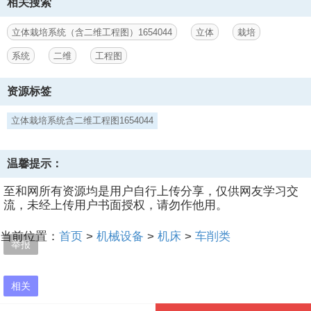
相关搜索
泵体1.SLDPRT
泵体2.SLDPRT
立体栽培系统（含二维工程图）1654044
立体
栽培
浓度调节装置.SLDPRT
液位传感器.SLDPRT
系统
二维
工程图
滑靴.SLDPRT
电控箱.SLDPRT
资源标签
电机垫片.SLDPRT
相机补光灯.SLDPRT
立体栽培系统含二维工程图1654044
立体栽培架.SLDASM
立柱.SLDPRT
立柱1.SLDPRT
温馨提示：
管道2.SLDPRT
管道20.SLDPRT
至和网所有资源均是用户自行上传分享，仅供网友学习交
管道21.SLDPRT
流，未经上传用户书面授权，请勿作他用。
管道22.SLDPRT
管道23.SLDPRT
当前位置：
首页
>
机械设备
>
机床
>
车削类
举报
管道24.SLDPRT
缸体2.SLDPRT
营养液箱体.DWG--点击预览
相关
营养液箱体.pdf--点击预览
营养液箱体.SLDDRW