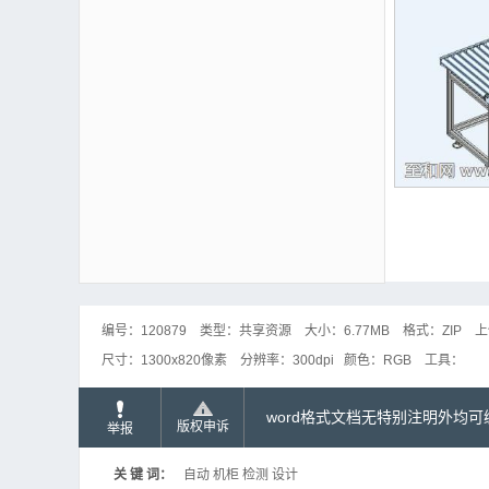
编号：
120879
类型：
共享资源
大小：
6.77MB
格式：
ZIP
上
尺寸：
1300x820像素
分辨率：
300dpi
颜色：
RGB
工具：
word格式文档无特别注明外均
版权申诉
举报
关 键 词：
自动 机柜 检测 设计