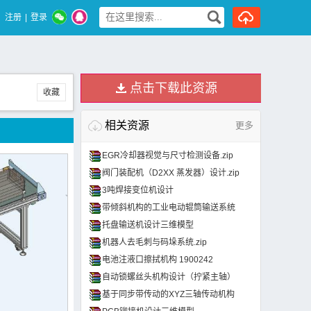
注册
|
登录
点击下载此资源
收藏
相关资源
更多
EGR冷却器视觉与尺寸检测设备.zip
阀门装配机（D2XX 蒸发器）设计.zip
3吨焊接变位机设计
带倾斜机构的工业电动辊筒输送系统
托盘输送机设计三维模型
机器人去毛刺与码垛系统.zip
电池注液口擦拭机构 1900242
自动锁螺丝头机构设计（拧紧主轴）
基于同步带传动的XYZ三轴传动机构