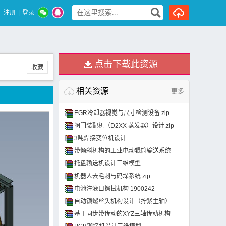
注册
|
登录
点击下载此资源
收藏
相关资源
更多
EGR冷却器视觉与尺寸检测设备.zip
阀门装配机（D2XX 蒸发器）设计.zip
3吨焊接变位机设计
带倾斜机构的工业电动辊筒输送系统
托盘输送机设计三维模型
机器人去毛刺与码垛系统.zip
电池注液口擦拭机构 1900242
自动锁螺丝头机构设计（拧紧主轴）
基于同步带传动的XYZ三轴传动机构