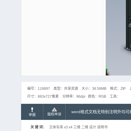
编号：
118897
类型：
共享资源
大小：
36.58MB
格式：
ZIP
尺寸：
883x727像素
分辨率：
96dpi
颜色：
RGB
工具：
word格式文档无特别注明外均
版权申诉
举报
关 键 词：
立体车库 x3 x4 三维 二维 设计 说明书