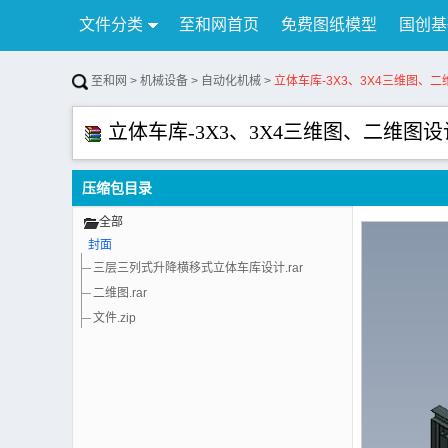
文件分类
至和网首页
免费图纸模型
国创基
行业资讯
公告
联系我们
至和网
>
机械设备
>
自动化机械
>
立体车库-3X3、3X4三维图、
立体车库-3X3、3X4三维图、二维图
压缩包目录
全部
封面
三层三列式升降横移式立体车库设计.rar
二维图.rar
文件.zip