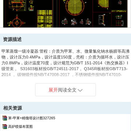
资源描述
甲苯蒸馏一级冷凝器:
管程：介质为甲苯、水、微量氯化钠水杨腈等高沸
物，设计压力0.4MPa，设计温度150度，壳程：介质为循环水，设计压
力0.8MPa，设计温度70度，设计规范为GB/T 151-2014《热交换器》Ⅰ
级管束 。 S31603板材按GB/T24511-2017， Q345R板材按GB/T713-
2014 ， 碳钢锻件按NB/T47008-2017 ，不锈钢锻件按NB/T47010-
2017 ， S31603钢管按GB/T14976-2012， S31603换热管按
GB/T13296-2013，其中换热管还应符合NB/T47019-2021的规定。
展开
阅读全文
相关资源
苯-甲苯+精馏塔设计图327265
高炉喷煤布置图