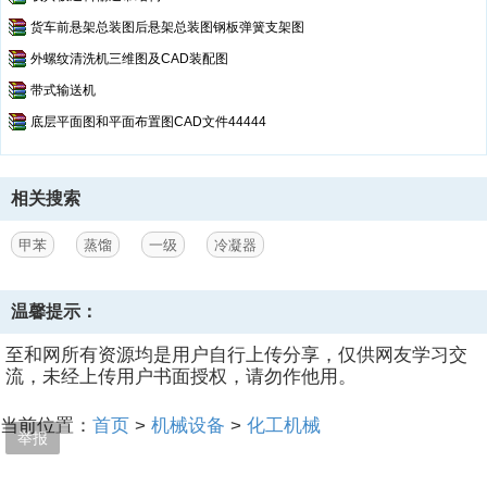
货车前悬架总装图后悬架总装图钢板弹簧支架图
外螺纹清洗机三维图及CAD装配图
带式输送机
底层平面图和平面布置图CAD文件44444
相关搜索
甲苯
蒸馏
一级
冷凝器
温馨提示：
至和网所有资源均是用户自行上传分享，仅供网友学习交
流，未经上传用户书面授权，请勿作他用。
当前位置：
首页
>
机械设备
>
化工机械
举报