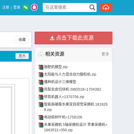
注册
|
登录
点击下载此资源
收藏
相关资源
更多
施肥机模型.zip
太阳能与人力混合动力脱粒机.zip
播种机设计三维模型
凤梨去皮切块机-SW2018=1704392
修剪机器人=1370756.zip
智能高硬度水果双目视觉采摘机 181926
9.zip
电动吸树叶机=1758106
水果采摘机 5轴采摘机设计 苹果采摘机=
1663531=350.zip