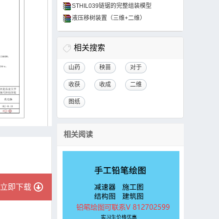
STHIL039链锯的完整组装模型
液压移树装置（三维+二维）
相关搜索
山药
秧苗
对于
收获
收成
二维
图纸
相关阅读
立即下载