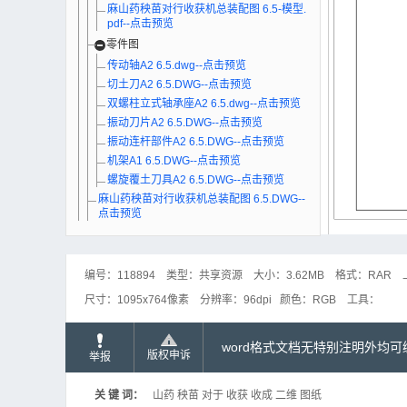
麻山药秧苗对行收获机总装配图 6.5-模型.
pdf--点击预览
零件图
传动轴A2 6.5.dwg--点击预览
切土刀A2 6.5.DWG--点击预览
双螺柱立式轴承座A2 6.5.dwg--点击预览
振动刀片A2 6.5.DWG--点击预览
振动连杆部件A2 6.5.DWG--点击预览
机架A1 6.5.DWG--点击预览
螺旋覆土刀具A2 6.5.DWG--点击预览
麻山药秧苗对行收获机总装配图 6.5.DWG--
点击预览
编号：
118894
类型：
共享资源
大小：
3.62MB
格式：
RAR
尺寸：
1095x764像素
分辨率：
96dpi
颜色：
RGB
工具：
word格式文档无特别注明外均
版权申诉
举报
关 键 词：
山药 秧苗 对于 收获 收成 二维 图纸