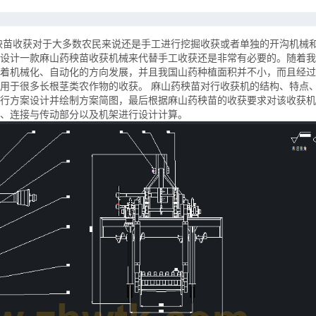
秧苗收获对于大多数农民来说还是手工进行挖掘收获或者单独的开沟机械
设计一款麻山药秧苗收获机械来代替手工收获还是非常有必要的。随着我
着机械化、自动化的方向发展，并且我国山药种植面积并不小，而且经过
用于很多长根茎类农作物的收获。 麻山药秧苗对行收获机的结构、特点
行方案设计并绘制方案简图，最后根据麻山药秧苗的收获要求对该收获机
、连接与传动部分以及机架进行设计计算。