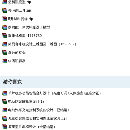
塑料瓶模型.zip
去毛刺工具.zip
5升塑料提桶.zip
多功能一体饮料瓶设计模型
咖啡机模型=1773739
简易咖啡机设计三维图及二维图（1623682）
舒适的枕头
红酒瓶容器
猜你喜欢
单片机多功能智能台灯设计（亮度可调+人体感应+坐姿矫正）
电动防爆胶轮车设计(1)
电动汽车充电控制系统的设计（已结清）
儿童益智性成长和实用性儿童家具设计
底座盖注塑模设计（全部结清）