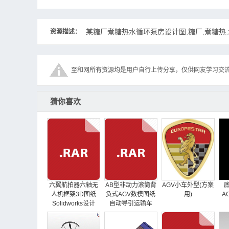
某糖厂煮糖热水循环泵房设计图,糖厂,煮糖热,
资源描述：
至和网所有资源均是用户自行上传分享，仅供网友学习交
猜你喜欢
六翼航拍器六轴无
AB型非动力滚筒背
AGV小车外型(方案
人机框架3D图纸
负式AGV数模图纸
用)
A
Solidworks设计
自动导引运输车
solidworks设计
S