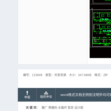
编号：
115849
类型：
共享资源
大小：
347.68KB
格式：
ZIP
word格式文档无特别注明外均
版权申诉
举报
关 键 词：
糖厂 煮糖热 水循环 泵房 设计图