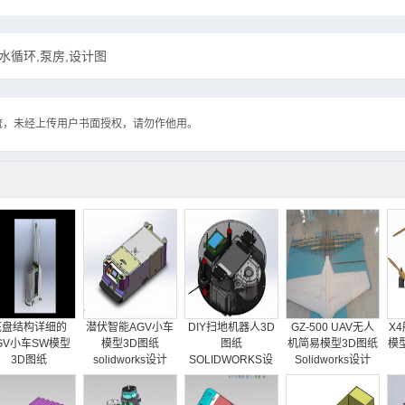
水循环,泵房,设计图
流，未经上传用户书面授权，请勿作他用。
底盘结构详细的
潜伏智能AGV小车
DIY扫地机器人3D
GZ-500 UAV无人
X
GV小车SW模型
模型3D图纸
图纸
机简易模型3D图纸
模型
3D图纸
solidworks设计
SOLIDWORKS设
Solidworks设计
OLIDWORKS设
计
计