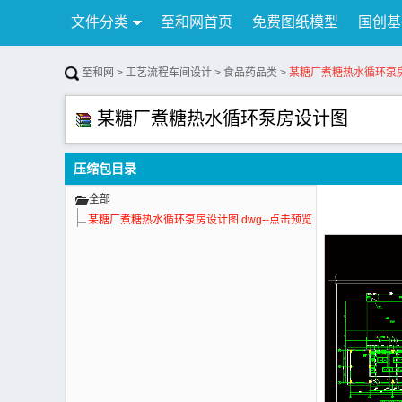
文件分类
至和网首页
免费图纸模型
国创基
行业资讯
公告
联系我们
至和网
>
工艺流程车间设计
>
食品药品类
>
某糖厂煮糖热水循环泵
某糖厂煮糖热水循环泵房设计图
压缩包目录
全部
某糖厂煮糖热水循环泵房设计图.dwg--点击预览