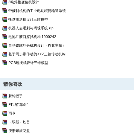
3吨焊接变位机设计
带倾斜机构的工业电动辊筒输送系统
托盘输送机设计三维模型
机器人去毛刺与码垛系统.zip
电池注液口擦拭机构 1900242
自动锁螺丝头机构设计（拧紧主轴）
基于同步带传动的XYZ三轴传动机构
PCB铆接机设计三维模型
猜你喜欢
棘轮扳手
FTL船“革命”
雨伞
（双截）匕首
变形螺旋花盆