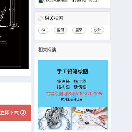
81x21米某维修厂轻钢结构厂房设计
相关搜索
24
型钢
屋架
设计
相关阅读
立即下载