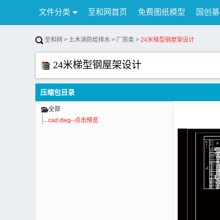
文件分类
至和网首页
免费图纸模型
国创基
行业资讯
公告
联系我们
至和网
>
土木消防给排水
>
厂房类
>
24米梯型钢屋架设计
24米梯型钢屋架设计
压缩包目录
全部
cad.dwg--点击预览