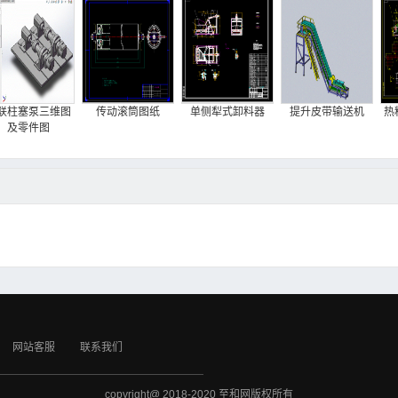
联柱塞泵三维图
传动滚筒图纸
单侧犁式卸料器
提升皮带输送机
热
及零件图
网站客服
联系我们
copyright@ 2018-2020 至和网版权所有