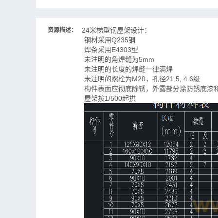
24米梯型钢屋架设计：
资源描述：
钢材采用Q235钢
焊条采用E4303型
未注明的角焊缝为5mm
未注明的长度的焊缝一律满焊
未注明的螺栓为M20，孔径21.5, 4.6级
构件表面应彻底除锈，外露部分涂防锈底漆
屋架按1/500起拱