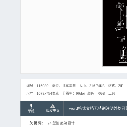
编号：
115080
类型：
共享资源
大小：
216.74KB
格式：
ZIP
尺寸：
1078x754像素
分辨率：
96dpi
颜色：
RGB
工具：
word格式文档无特别注明外均
版权申诉
举报
关 键 词：
24 型钢 屋架 设计