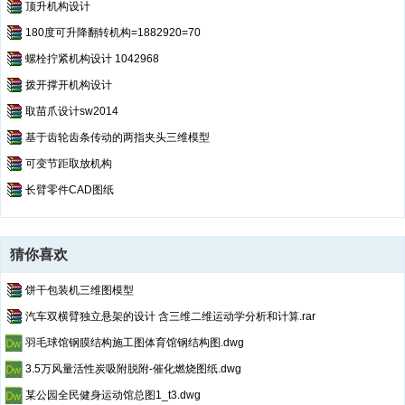
顶升机构设计
180度可升降翻转机构=1882920=70
螺栓拧紧机构设计 1042968
拨开撑开机构设计
取苗爪设计sw2014
基于齿轮齿条传动的两指夹头三维模型
可变节距取放机构
长臂零件CAD图纸
猜你喜欢
饼干包装机三维图模型
汽车双横臂独立悬架的设计 含三维二维运动学分析和计算.rar
羽毛球馆钢膜结构施工图体育馆钢结构图.dwg
3.5万风量活性炭吸附脱附-催化燃烧图纸.dwg
某公园全民健身运动馆总图1_t3.dwg