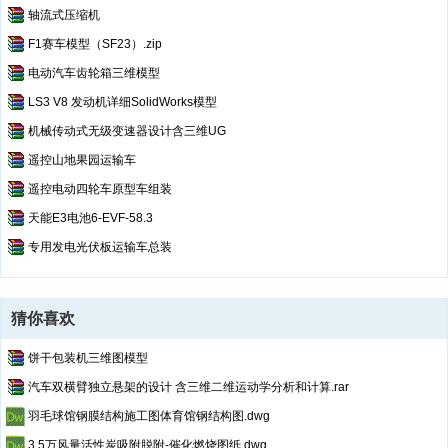
轴流式压缩机
F1赛车模型（SF23）.zip
电动汽车齿轮箱三维模型
LS3 V8 发动机详细SolidWorks模型
机械传动式无级变速器设计含三维UG
遥控山地果园运输车
遥控电动四轮车原型车组装
天能E3电池6-EVF-58.3
专用发电光伏板运输车总装
猜你喜欢
饼干包装机三维图模型
汽车双横臂独立悬架的设计 含三维二维运动学分析和计算.rar
羽毛球馆钢膜结构施工图体育馆钢结构图.dwg
3.5万风量活性炭吸附脱附-催化燃烧图纸.dwg