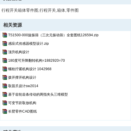
行程开关箱体零件图,行程开关,箱体,零件图
相关资源
TS1500-000旋振筛（三次元振动筛）全套图纸126594.zip
感应式传感器模型设计.zip
顶升机构设计
180度可升降翻转机构=1882920=70
螺栓拧紧机构设计 1042968
拨开撑开机构设计
取苗爪设计sw2014
基于齿轮齿条传动的两指夹头三维模型
可变节距取放机构
长臂零件CAD图纸