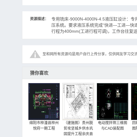
专用铣床-9000N-4000N-4.5液压缸设
资源描述：
压系统。要求液压系统完成“快进—工进—快退—停
行程为400mm(工进行程可调)，工作台往复运动
至和网所有资源均是用户自行上传分享，仅供网友学习交
猜你喜欢
绵阳市梓潼县梓州
（建施图）贵州脱
电动搅拌筛三维图
回
悦府一期工程
贫攻坚城乡供水巩
与CAD装配图
图
固提升工程余庆县