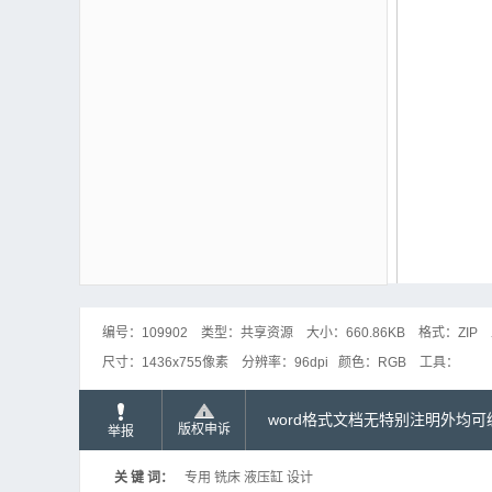
编号：
109902
类型：
共享资源
大小：
660.86KB
格式：
ZIP
尺寸：
1436x755像素
分辨率：
96dpi
颜色：
RGB
工具：
word格式文档无特别注明外均
版权申诉
举报
关 键 词：
专用 铣床 液压缸 设计