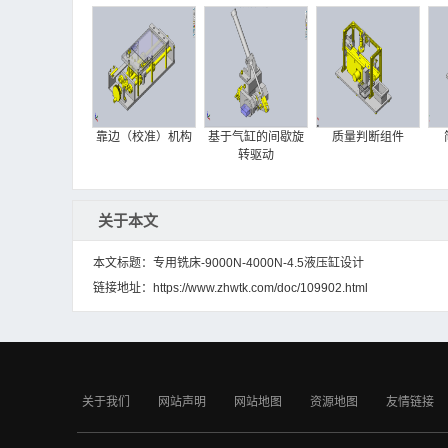
项目（生产调度中
心）
靠边（校准）机构
基于气缸的间歇旋
质量判断组件
转驱动
关于本文
本文标题：专用铣床-9000N-4000N-4.5液压缸设计
链接地址：
https://www.zhwtk.com/doc/109902.html
旋转气动夹具
线性滑台模型
使用了浮动接头的
定心机构
关于我们
网站声明
网站地图
资源地图
友情链接