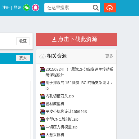
注册
|
登录
点击下载此资源
收藏
相关资源
更多
20150824！！课题13-分级变速主传动系
统课程设计
用于排液的 15° 倾斜 IBC 吨桶支架设计.z
ip
内孔切槽刀头.zip
管材成型机
平皮带机构设计1556463
小型CNC雕刻机.zip
冲切压力机模型.zip
大葱采摘机