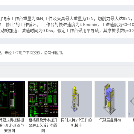
计：专用铣床工作台重量为3kN,工件及夹具最大重量为1kN，切削力最大达9k
止”的工作循环。 工作台的快进速度为4.5m/min，工进速度为60~1000
的加速、减速时间为0.05s，假定工作台采用平导轨，其摩擦系数fj=0.2，
流，未经上传用户书面授权，请勿作他用。
第1页
/ 共计22页，预览前20页
转耙式机械格栅
粗格栅及污水提升
同时夹持2个工件的
气缸层叠机构
除污机外形图与
泵房工艺设计布置
机械手
安装图
图