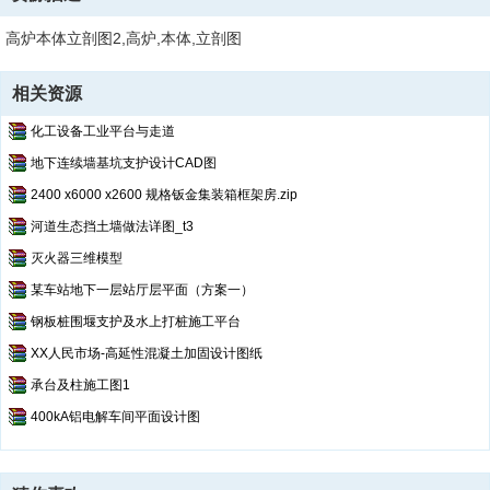
高炉本体立剖图2,高炉,本体,立剖图
相关资源
化工设备工业平台与走道
地下连续墙基坑支护设计CAD图
2400 x6000 x2600 规格钣金集装箱框架房.zip
河道生态挡土墙做法详图_t3
灭火器三维模型
某车站地下一层站厅层平面（方案一）
钢板桩围堰支护及水上打桩施工平台
XX人民市场-高延性混凝土加固设计图纸
承台及柱施工图1
400kA铝电解车间平面设计图