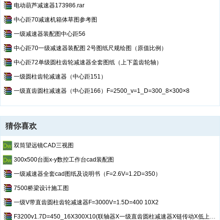
电动葫芦减速器173986.rar
中心距70减速机箱体草图参考图
一级减速器装配图中心距56
中心距70一级减速器装配图 2号图纸尺规绘图（原值比例）
中心距72单级圆柱齿轮减速器全套图纸（上下盖齿轮轴）
一级圆柱齿轮减速器（中心距151）
一级直齿圆柱减速器（中心距166）F=2500_v=1_D=300_8×300×8
猜你喜欢
双筒望远镜CAD三视图
300x500台面x-y数控工作台cad装配图
一级减速器全套cad图纸及说明书（F=2.6V=1.2D=350）
7500桥梁设计施工图
一级V带直齿圆柱齿轮减速器F=3000V=1.5D=400 10X2
F3200v1.7D=450_16X300X10(联轴器X一级直齿圆柱减速器X链传动X低上高下)