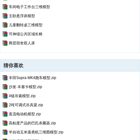
车间电子工作台三维模型
主卧悬浮床模型
儿童翻转桌三维模型
可伸缩公共区域长椅
两层宿舍双人床
猜你喜欢
丰田Supra MK4跑车模型.zip
沙发·丰塞卡模型.zip
4链吊索模型.zip
2吨可调式吊具梁.zip
直流电动机模型.zip
高粘度产品的巴氏杀菌器.zip
半自动玉米蒸煮机三维图模型.zip