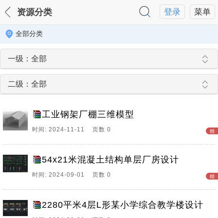
资源分类
登录
菜单
全部分类
一级：全部
二级：全部
工业钢架厂棚三维模型
时间: 2024-11-11 页数 0
精
54x21米混凝土结构单层厂房设计
时间: 2024-09-01 页数 0
精
2280平米4层L形某小学综合教学楼设计