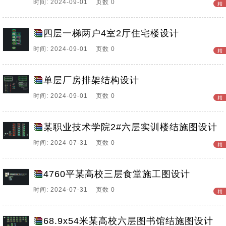
时间: 2024-09-01 页数 0
精
四层一梯两户4室2厅住宅楼设计
时间: 2024-09-01 页数 0
精
单层厂房排架结构设计
时间: 2024-09-01 页数 0
精
某职业技术学院2#六层实训楼结施图设计
时间: 2024-07-31 页数 0
精
4760平某高校三层食堂施工图设计
时间: 2024-07-31 页数 0
精
68.9x54米某高校六层图书馆结施图设计