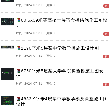
时间: 2024-07-31 页数 0
精
60.5x39米某高校十层宿舍楼结施施工图设
计
时间: 2024-07-31 页数 0
精
1190平米5层某中学教学楼施工设计图
时间: 2024-07-31 页数 0
精
6760平米5层某大学学院实验楼施工图设
计
时间: 2024-07-31 页数 0
精
4833.9平米4层某中学教学楼及食堂施工图
设计