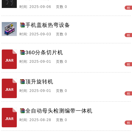
时间: 2025-09-06 页数 0
精
手机盖板热弯设备
时间: 2025-09-03 页数 0
精
360分条切片机
时间: 2025-09-01 页数 0
精
顶升旋转机
时间: 2025-09-01 页数 0
精
全自动母头检测编带一体机
时间: 2025-08-28 页数 0
精